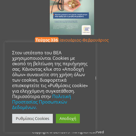
Τεύχος 336
Ιανουάριος-Φεβρουάριος
Στον ιστότοπο του ΒΕΑ
χρησιμοποιούνται Cookies με
Επικοινωνία
σκοπό τη βελτίωση της περιήγησης
σας. Κάνοντας κλικ στο «Αποδοχή
όλων» συναινείτε στη χρήση όλων
Ακαδημίας 18, ΤΚ 10671
των cookies, διαφορετικά
επισκεφτείτε τις «Ρυθμίσεις cookie»
για ελεγχόμενη συγκατάθεση.
210 3680700
Περισσότερα στην
Πολιτική
Προστασίας Προσωπικών
Δεδομένων.
info@acsmi.gr
Ρυθμίσεις Cookies
Αποδοχή
Copyright © ΒΕΑ 2019 - All rights reserved