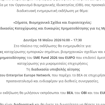
ία με τον Οργανισμό Βιομηχανικής Ιδιοκτησίας (ΟΒΙ), σας προσκαλ
διαδικτυακή ενημερωτική εκδήλωση με θέμα:
«Σήματα, Βιομηχανικά Σχέδια και Ευρεσιτεχνίες:
αδικασίες Κατοχύρωσης και Ευκαιρίες Χρηματοδότησης για τις Μ
Δευτέρα 18 Μαΐου 202616:00 – 17:30
Στο πλαίσιο της εκδήλωσης θα ενημερωθείτε για:
ίες
κατοχύρωσης εμπορικών σημάτων, βιομηχανικών σχεδίων και 
χρηματοδότησης
του
SME Fund 2026 του EUIPO
που επιδοτεί άμεσ
κατοχύρωσης για μικρομεσαίες επιχειρήσεις
Τη
διαδικασία υποβολής αίτησης
του Enterprise Europe Network
, που παρέχει το ΒΕΑ σε επιχειρήσ
προσανατολισμό και ενδιαφέρον για διεθνείς συνεργασίες.
ν εκδήλωση θα μιλήσουν εκπρόσωποι του
ΒΕΑ
, του
ΟΒΙ
και του
EU
θα είναι
διαδραστική
και θα έχετε τη δυνατότητα να θέσετε τα ε