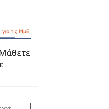
 Μάθετε
ε
etwork,