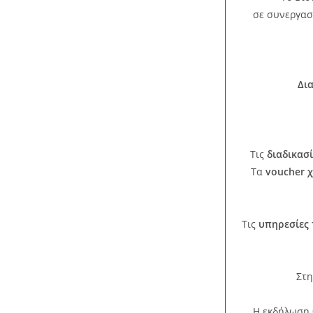
σε συνεργασ
Δι
Τις
διαδικασ
Τα
voucher 
Τις
υπηρεσίες 
Στη
Η εκδήλωση 