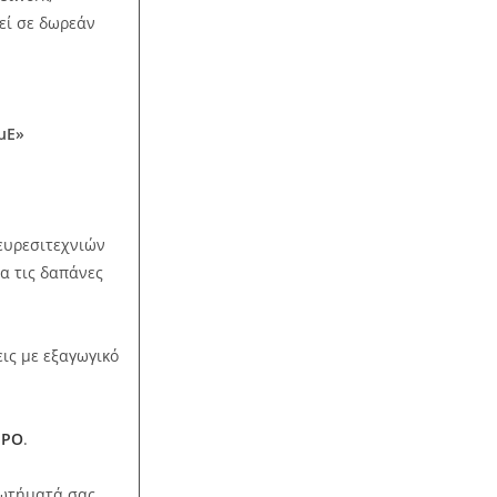
εί σε δωρεάν
μΕ»
ευρεσιτεχνιών
α τις δαπάνες
εις με εξαγωγικό
IPO
.
ρωτήματά σας