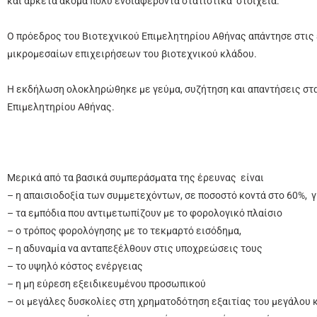
και αρκετά ακόμα πολύ ενδιαφέροντα στατιστικά στοιχεία.
Ο πρόεδρος του Βιοτεχνικού Επιμελητηρίου Αθήνας απάντησε στις 
μικρομεσαίων επιχειρήσεων του βιοτεχνικού κλάδου.
Η εκδήλωση ολοκληρώθηκε με γεύμα, συζήτηση και απαντήσεις στ
Επιμελητηρίου Αθήνας.
Μερικά από τα βασικά συμπεράσματα της έρευνας είναι
– η απαισιοδοξία των συμμετεχόντων, σε ποσοστό κοντά στο 60%, γ
– τα εμπόδια που αντιμετωπίζουν με το φορολογικό πλαίσιο
– ο τρόπος φορολόγησης με το τεκμαρτό εισόδημα,
– η αδυναμία να ανταπεξέλθουν στις υποχρεώσεις τους
– το υψηλό κόστος ενέργειας
– η μη εύρεση εξειδικευμένου προσωπικού
– οι μεγάλες δυσκολίες στη χρηματοδότηση εξαιτίας του μεγάλου 