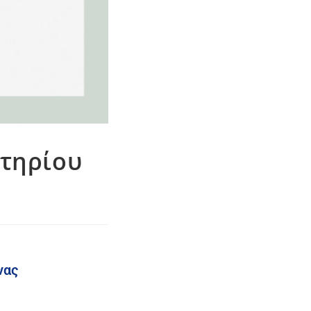
ητηρίου
νας