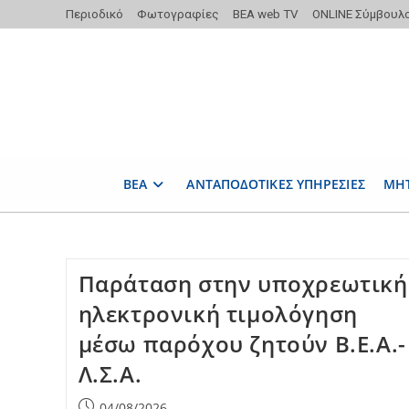
Skip
Περιοδικό
Φωτογραφίες
ΒΕΑ web TV
ONLINE Σύμβουλ
to
content
ΒΕΑ
ΑΝΤΑΠΟΔΟΤΙΚΕΣ ΥΠΗΡΕΣΙΕΣ
ΜΗ
Παράταση στην υποχρεωτική
ηλεκτρονική τιμολόγηση
μέσω παρόχου ζητούν Β.Ε.Α.-
Λ.Σ.Α.
Post
04/08/2026