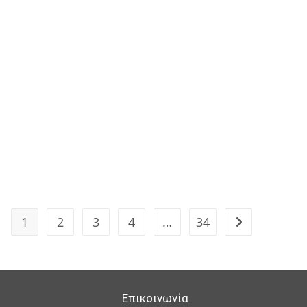
1
2
3
4
…
34
Go to the next 
Επικοινωνία