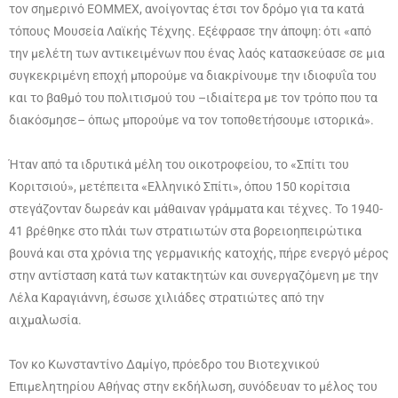
τον σημερινό ΕΟΜΜΕΧ, ανοίγοντας έτσι τον δρόμο για τα κατά
τόπους Μουσεία Λαϊκής Τέχνης. Εξέφρασε την άποψη: ότι «από
την μελέτη των αντικειμένων που ένας λαός κατασκεύασε σε μια
συγκεκριμένη εποχή μπορούμε να διακρίνουμε την ιδιοφυΐα του
και το βαθμό του πολιτισμού του –ιδιαίτερα με τον τρόπο που τα
διακόσμησε– όπως μπορούμε να τον τοποθετήσουμε ιστορικά».
Ήταν από τα ιδρυτικά μέλη του οικοτροφείου, το «Σπίτι του
Κοριτσιού», μετέπειτα «Ελληνικό Σπίτι», όπου 150 κορίτσια
στεγάζονταν δωρεάν και μάθαιναν γράμματα και τέχνες. Το 1940-
41 βρέθηκε στο πλάι των στρατιωτών στα βορειοηπειρώτικα
βουνά και στα χρόνια της γερμανικής κατοχής, πήρε ενεργό μέρος
στην αντίσταση κατά των κατακτητών και συνεργαζόμενη με την
Λέλα Καραγιάννη, έσωσε χιλιάδες στρατιώτες από την
αιχμαλωσία.
Τον κο Κωνσταντίνο Δαμίγο, πρόεδρο του Βιοτεχνικού
Επιμελητηρίου Αθήνας στην εκδήλωση, συνόδευαν το μέλος του