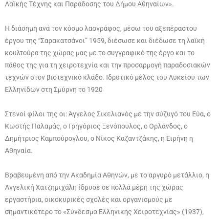
Λαϊκής Τέχνης και Παράδοσης του Δήμου Αθηναίων».
Η διάσημη ανά τον κόσμο λαογράφος, μέσω του αξεπέραστου
έργου της “Σαρακατσάνοι” 1959, διέσωσε και διέδωσε τη λαϊκή
κουλτούρα της χώρας μας με το συγγραφικό της έργο και το
πάθος της για τη χειροτεχνία και την προσαρμογή παραδοσιακών
τεχνών στον βιοτεχνικό κλάδο. Ιδρυτικό μέλος του Λυκείου των
Ελληνίδων στη Σμύρνη το 1920
Στενοί φίλοι της οι: Άγγελος Σικελιανός με την σύζυγό του Εύα, ο
Κωστής Παλαμάς, ο Γρηγόριος Ξενόπουλος, ο Ορλάνδος, ο
Δημήτριος Καμπούρογλου, ο Νίκος Καζαντζάκης, η Ειρήνη η
Αθηναία.
Βραβευμένη από την Ακαδημία Αθηνών, με το αργυρό μετάλλιο, η
Αγγελική Χατζημιχάλη ίδρυσε σε πολλά μέρη της χώρας
εργαστήρια, οικοκυρικές σχολές και οργανισμούς με
σημαντικότερο το «Σύνδεσμο Ελληνικής Χειροτεχνίας» (1937),