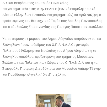
Δ.Σ και εκπρόσωπος του τομέα Γυναικείας
Επιχειρηματικότητας στην ΕΕΔΕΓΕ (Εθνικό Επιμελητηριακό
Δίκτυο Ελληνίδων Γυναικών Επιχειρηματιών) κα Ηρώ Ναζίρη, ο
προϊστάμενος του Βιοτεχνικού Τομέα κος Βασίλης Γιαννόπουλος
και ο σύμβουλος Επικοινωνίας κος Γιώργος Παπατριανταφύλλου.
Χαιρετισμούς εκ μέρους του Δήμου Αθηναίων απηύθυναν οι : κα
Ελένη Ζωντήρου, πρόεδρος του Ο.Π.Α.Ν.Δ.Α Οργανισμός
Πολιτισμού Άθλησης και Νεολαίας του Δήμου Αθηναίων η κα
Ελένη Χρονοπούλου, προϊσταμένη του τμήματος Μουσείων,
Συλλογών και Πολιτιστικών Χώρων του Ο.Π.Α.Ν.Δ.Α και η κα
Σταυρούλα Πισιμίση, Διευθύντρια του Μουσείου Λαϊκής Τέχνης
και Παράδοσης «Αγγελική Χατζημιχάλη».