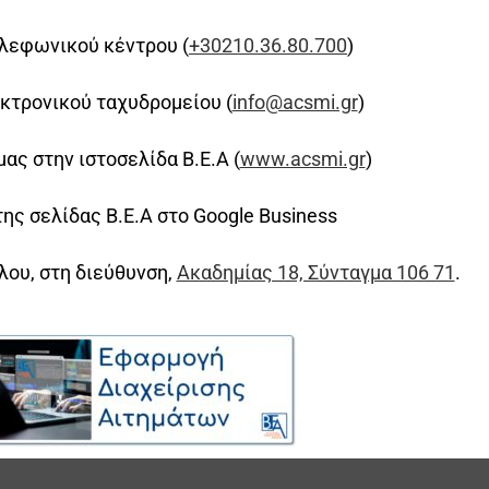
λεφωνικού κέντρου (
+30210.36.80.700
)
κτρονικού ταχυδρομείου (
info@acsmi.gr
)
ας στην ιστοσελίδα Β.Ε.Α (
www.acsmi.gr
)
ης σελίδας Β.Ε.Α στο Google Business
ου, στη διεύθυνση,
Ακαδημίας 18, Σύνταγμα 106 71
.