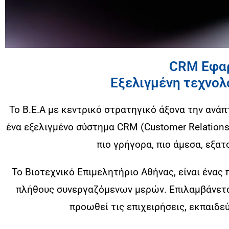
CRM Εφαρ
Εξελιγμένη τεχνολο
Το Β.Ε.Α με κεντρικό στρατηγικό άξονα την ανά
ένα εξελιγμένο σύστημα CRM (Customer Relations
πιο γρήγορα, πιο άμεσα, εξα
Το Βιοτεχνικό Επιμελητήριο Αθήνας, είναι ένας
πλήθους συνεργαζόμενων μερών. Επιλαμβάνετα
προωθεί τις επιχειρήσεις, εκπαιδε