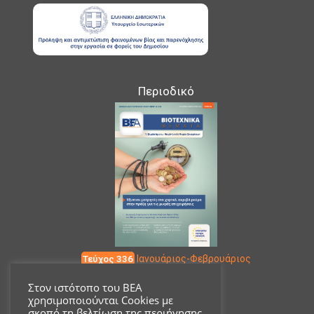
Περιοδικό
Τεύχος 336
Ιανουάριος-Φεβρουάριος
Στον ιστότοπο του ΒΕΑ
χρησιμοποιούνται Cookies με
Επικοινωνία
σκοπό τη βελτίωση της περιήγησης