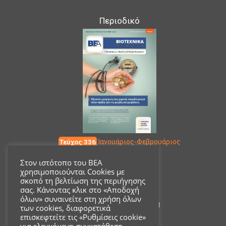
Περιοδικό
Τεύχος 336
Ιανουάριος-Φεβρουάριος
Στον ιστότοπο του ΒΕΑ
χρησιμοποιούνται Cookies με
Επικοινωνία
σκοπό τη βελτίωση της περιήγησης
σας. Κάνοντας κλικ στο «Αποδοχή
όλων» συναινείτε στη χρήση όλων
Ακαδημίας 18, ΤΚ 10671
των cookies, διαφορετικά
επισκεφτείτε τις «Ρυθμίσεις cookie»