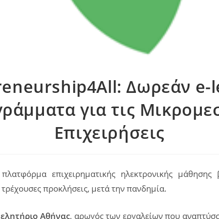
reneurship4All: Δωρεάν e-l
ράμματα για τις Μικρομε
Επιχειρήσεις
πλατφόρμα επιχειρηματικής ηλεκτρονικής μάθησης
 τρέχουσες προκλήσεις, μετά την πανδημία.
μελητήριο Αθήνας
, αρωγός των εργαλείων που αναπτύσσ