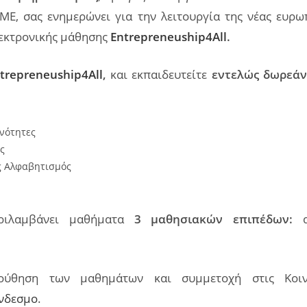
Ε, σας ενημερώνει για την λειτουργία της νέας ευρ
λεκτρονικής μάθησης
Entrepreneuship4All
.
trepreneuship4All
,
και εκπαιδευτείτε
εντελώς δωρεά
ανότητες
ς
ς Αλφαβητισμός
ριλαμβάνει μαθήματα
3 μαθησιακών επιπέδων:
αρ
ούθηση των μαθημάτων και συμμετοχή στις Κοινό
ύνδεσμο
.