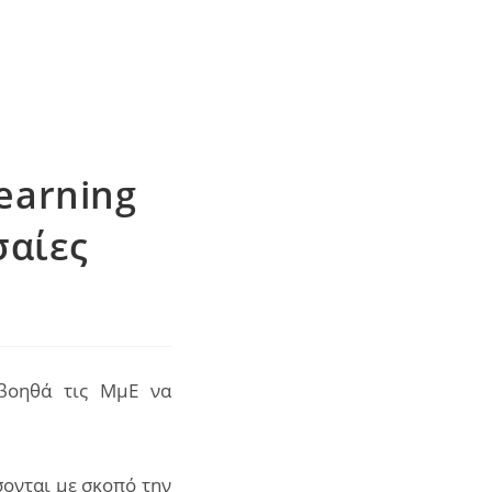
earning
σαίες
 βοηθά τις ΜμΕ να
ονται με σκοπό την