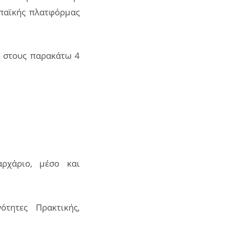
ωπαϊκής πλατφόρμας
ν
στους παρακάτω 4
χάριο, μέσο και
τητες Πρακτικής,