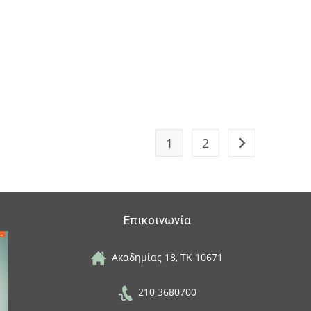
1
2
Go to the next 
Επικοινωνία
Ακαδημίας 18, ΤΚ 10671
210 3680700