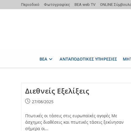
Skip
Περιοδικό
Φωτογραφίες
ΒΕΑ web TV
ONLINE Σύμβουλ
to
content
ΒΕΑ
ΑΝΤΑΠΟΔΟΤΙΚΕΣ ΥΠΗΡΕΣΙΕΣ
ΜΗ
Διεθνείς Εξελίξεις
Post
27/08/2025
published:
Πτωτικές οι τάσεις στις ευρωπαϊκές αγορές Με
άσχημες διαθέσεις και πτωτικές τάσεις ξεκίνησαν
σήμερα οι…