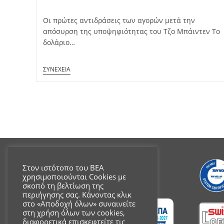
published:
Οι πρώτες αντιδράσεις των αγορών μετά την
απόσυρση της υποψηφιότητας του Τζο Μπάιντεν To
δολάριο…
Στον ιστότοπο του ΒΕΑ
χρησιμοποιούνται Cookies με
σκοπό τη βελτίωση της
περιήγησης σας. Κάνοντας κλικ
στο «Αποδοχή όλων» συναινείτε
στη χρήση όλων των cookies,
διαφορετικά επισκεφτείτε τις