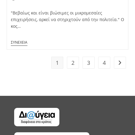
published:
"Βεβαίως και είναι βιώσιμες οι μικρομεσαίες
επιχειρήσεις, αρκεί να στηριχτούν από την πολιτεία." Ο
κος…
1
2
3
4
Go to t