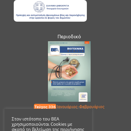
Περιοδικό
Τεύχος 336
Ιανουάριος-Φεβρουάριος
Στον ιστότοπο του ΒΕΑ
χρησιμοποιούνται Cookies με
Επικοινωνία
σκοπό τη βελτίωση της περιήγησης