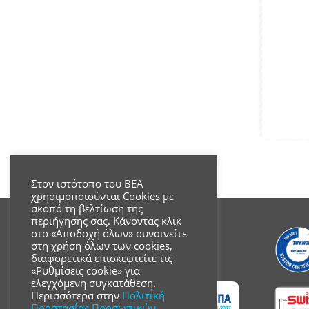
Στον ιστότοπο του ΒΕΑ
χρησιμοποιούνται Cookies με
σκοπό τη βελτίωση της
περιήγησης σας. Κάνοντας κλικ
στο «Αποδοχή όλων» συναινείτε
στη χρήση όλων των cookies,
διαφορετικά επισκεφτείτε τις
«Ρυθμίσεις cookie» για
ελεγχόμενη συγκατάθεση.
Περισσότερα στην
Πολιτική
Προστασίας Προσωπικών