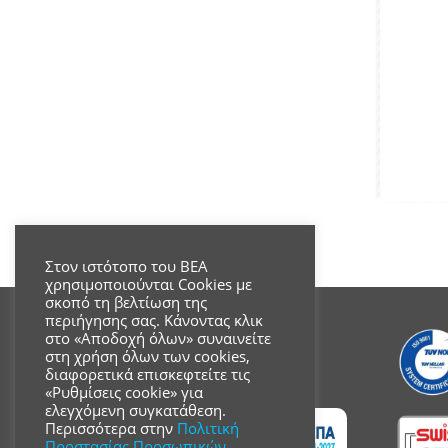
Στον ιστότοπο του ΒΕΑ
χρησιμοποιούνται Cookies με
σκοπό τη βελτίωση της
περιήγησης σας. Κάνοντας κλικ
στο «Αποδοχή όλων» συναινείτε
στη χρήση όλων των cookies,
διαφορετικά επισκεφτείτε τις
«Ρυθμίσεις cookie» για
ελεγχόμενη συγκατάθεση.
Περισσότερα στην
Πολιτική
Προστασίας Προσωπικών