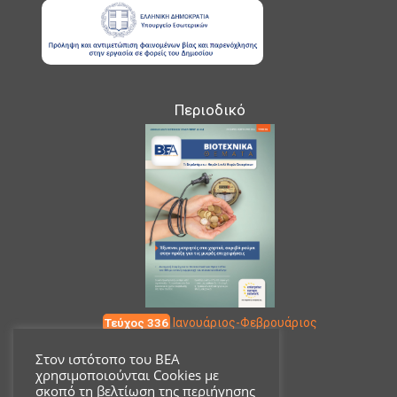
Περιοδικό
Τεύχος 336
Ιανουάριος-Φεβρουάριος
Στον ιστότοπο του ΒΕΑ
χρησιμοποιούνται Cookies με
Επικοινωνία
σκοπό τη βελτίωση της περιήγησης