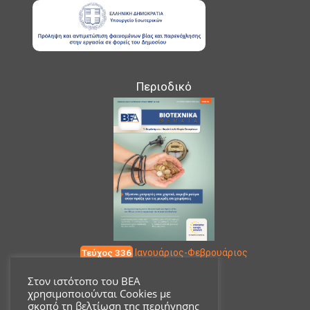
Περιοδικό
Τεύχος 336
Ιανουάριος-Φεβρουάριος
Στον ιστότοπο του ΒΕΑ
χρησιμοποιούνται Cookies με
Επικοινωνία
σκοπό τη βελτίωση της περιήγησης