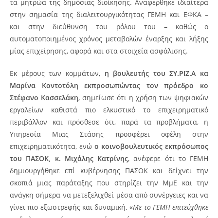
τα μητρώα της δημόσιας διοίκησης. Αναφέρθηκε ιδιαίτερα
στην σημασία της διαλειτουργικότητας ΓΕΜΗ και ΕΦΚΑ –
και στην διεύθυνση του ρόλου του – καθώς ο
αυτοματοποιημένος χρόνος μεταβολών έναρξης και λήξης
μίας επιχείρησης, αφορά και στα στοιχεία ασφάλισης.
Εκ μέρους των κομμάτων,
η βουλευτής του ΣΥ.ΡΙΖ.Α κα
Μαρίνα Κοντοτόλη εκπροσωπώντας τον πρόεδρο κο
Στέφανο Κασσελάκη
, σημείωσε ότι η χρήση των ψηφιακών
εργαλείων καθιστά πιο ελκυστικό το επιχειρηματικό
περιβάλλον και πρόσθεσε ότι, παρά τα προβλήματα, η
Υπηρεσία Μιας Στάσης προσφέρει οφέλη στην
επιχειρηματικότητα, ενώ
ο κοινοβουλευτικός εκπρόσωπος
του ΠΑΣΟΚ, κ. Μιχάλης Κατρίνης
, ανέφερε ότι το ΓΕΜΗ
δημιουργήθηκε επί κυβέρνησης ΠΑΣΟΚ και δείχνει την
σκοπιά μιας παράταξης που στηρίζει την ΜμΕ και την
ανάγκη σήμερα να μετεξελιχθεί μέσα από συνέργειες και να
γίνει πιο εξωστρεφής και δυναμική. «
Με το ΓΕΜΗ επιτεύχθηκε