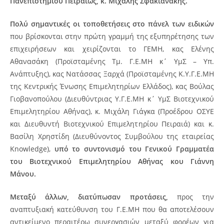
Πανεπιστημίου Πειραιώς, κ. Μιχάλης Σφακιανάκης.
Πολύ σημαντικές οι τοποθετήσεις στο πάνελ των ειδικών
που βρίσκονται στην πρώτη γραμμή της εξυπηρέτησης των
επιχειρήσεων και χειρίζονται το ΓΕΜΗ, κας Ελένης
Αθανασάκη (Προϊσταμένης Τμ. Γ.Ε.ΜΗ κ΄ ΥμΣ – Υπ.
Ανάπτυξης), κας Νατάσσας Ξαρχά (Προϊσταμένης Κ.Υ.Γ.Ε.ΜΗ
της Κεντρικής Ένωσης Επιμελητηρίων Ελλάδος), κας Βούλας
Γιοβανοπούλου (Διευθύντριας Υ.Γ.Ε.ΜΗ κ΄ ΥμΣ Βιοτεχνικού
Επιμελητηρίου Αθήνας), κ. Μιχάλη Γιάγκα (Προέδρου ΟΣΥΕ
και Διευθυντή Βιοτεχνικού Επιμελητηρίου Πειραιά) και κ.
Βασίλη Χρηστίδη (Διευθύνοντος Συμβούλου της εταιρείας
Knowledge),
υπό το συντονισμό του Γενικού Γραμματέα
του Βιοτεχνικού Επιμελητηρίου Αθήνας κου Γιάννη
Μάνου.
Μεταξύ άλλων, διατύπωσαν προτάσεις,
προς την
αναπτυξιακή κατεύθυνση του Γ.Ε.ΜΗ που θα αποτελέσουν
αντικείμενο περαιτέρω συνεργασιών μεταξύ φορέων για