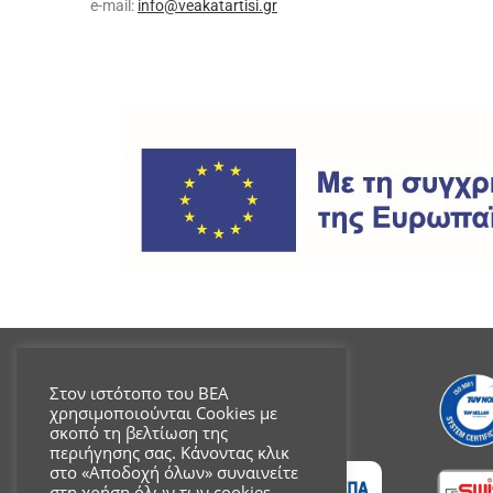
e-mail:
info@veakatartisi.gr
Στον ιστότοπο του ΒΕΑ
χρησιμοποιούνται Cookies με
σκοπό τη βελτίωση της
περιήγησης σας. Κάνοντας κλικ
στο «Αποδοχή όλων» συναινείτε
στη χρήση όλων των cookies,