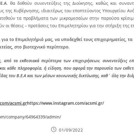
Ε.Α
. θα δοθούν συνεντεύξεις της Διοίκησης, καθώς και συναντ
υς της Κυβέρνησης, ιδιαιτέρως του εποπτεύοντος Υπουργείου Ανά
ατεθούν τα προβλήματα των μικρομεσαίων στην παρούσα κρίσιμ
ν οι θέσεις – προτάσεις του Επιμελητηρίου για την στήριξη της ε
ά για το Επιμελητήριό μας, να υποδεχθεί τους επιχειρηματίες, τα
τείας, στο βιοτεχνικό περίπτερο.
, από τα εκθεσιακά περίπτερα των επιχειρήσεων, συνεντεύξεις επ
 και κάθε πληροφορία, ή είδηση, που αφορά την παρουσία των εκθετώ
ίδας του Β.Ε.Α και των μέσων κοινωνικής δικτύωσης, καθ΄ όλη την δι
.com/acsmi.gr
https://www.instagram.com/acsmi.gr/
.com/company/64964339/admin/
Post
01/09/2022