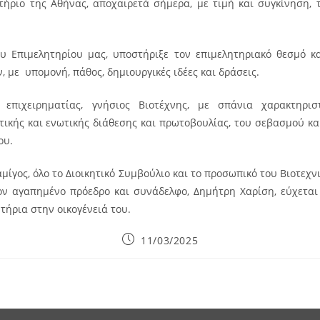
τήριο της Αθήνας, αποχαιρετά σήμερα, με τιμή και συγκίνηση, 
υ Επιμελητηρίου μας, υποστήριξε τον επιμελητηριακό θεσμό κ
 με υπομονή, πάθος, δημιουργικές ιδέες και δράσεις.
 επιχειρηματίας, γνήσιος Βιοτέχνης, με σπάνια χαρακτηρι
τικής και ενωτικής διάθεσης και πρωτοβουλίας, του σεβασμού και
ου.
μίγος, όλο το Διοικητικό Συμβούλιο και το προσωπικό του Βιοτεχν
ον αγαπημένο πρόεδρο και συνάδελφο, Δημήτρη Χαρίση, εύχετ
τήρια στην οικογένειά του.
Post
11/03/2025
published: