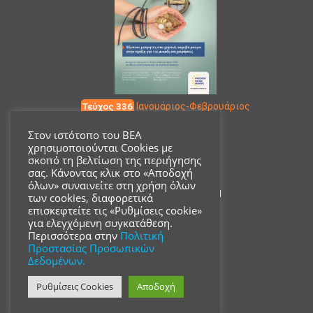
Τεύχος 336
Ιανουάριος-Φεβρουάριος
Στον ιστότοπο του ΒΕΑ
χρησιμοποιούνται Cookies με
Επικοινωνία
σκοπό τη βελτίωση της περιήγησης
σας. Κάνοντας κλικ στο «Αποδοχή
όλων» συναινείτε στη χρήση όλων
Ακαδημίας 18, ΤΚ 10671
των cookies, διαφορετικά
επισκεφτείτε τις «Ρυθμίσεις cookie»
για ελεγχόμενη συγκατάθεση.
210 3680700
Περισσότερα στην
Πολιτική
Προστασίας Προσωπικών
Δεδομένων.
info@acsmi.gr
Ρυθμίσεις Cookies
Αποδοχή