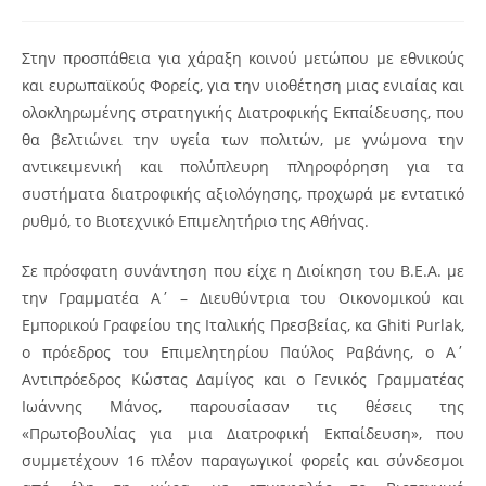
Στην προσπάθεια για χάραξη κοινού μετώπου με εθνικούς
και ευρωπαϊκούς Φορείς, για την υιοθέτηση μιας ενιαίας και
ολοκληρωμένης στρατηγικής Διατροφικής Εκπαίδευσης, που
θα βελτιώνει την υγεία των πολιτών, με γνώμονα την
αντικειμενική και πολύπλευρη πληροφόρηση για τα
συστήματα διατροφικής αξιολόγησης, προχωρά με εντατικό
ρυθμό, το Βιοτεχνικό Επιμελητήριο της Αθήνας.
Σε πρόσφατη συνάντηση που είχε η Διοίκηση του Β.Ε.Α. με
την Γραμματέα Α΄ – Διευθύντρια του Οικονομικού και
Εμπορικού Γραφείου της Ιταλικής Πρεσβείας, κα Ghiti Purlak,
ο πρόεδρος του Επιμελητηρίου Παύλος Ραβάνης, ο Α΄
Αντιπρόεδρος Κώστας Δαμίγος και ο Γενικός Γραμματέας
Ιωάννης Μάνος, παρουσίασαν τις θέσεις της
«Πρωτοβουλίας για μια Διατροφική Εκπαίδευση», που
συμμετέχουν 16 πλέον παραγωγικοί φορείς και σύνδεσμοι