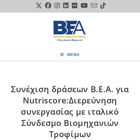
Skip
to
content
MENU
Συνέχιση δράσεων Β.Ε.Α. για
Nutriscore:Διερεύνηση
συνεργασίας με ιταλικό
Σύνδεσμο Βιομηχανιών
Τροφίμων