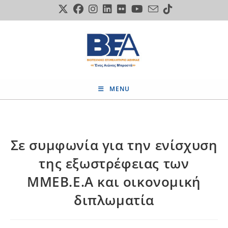
Skip
to
content
MENU
Σε συμφωνία για την ενίσχυση
της εξωστρέφειας των
ΜΜΕΒ.Ε.Α και οικονομική
διπλωματία