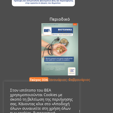
Περιοδικό
Τεύχος 336
Ιανουάριος-Φεβρουάριος
Στον ιστότοπο του ΒΕΑ
χρησιμοποιούνται Cookies με
Επικοινωνία
σκοπό τη βελτίωση της περιήγησης
σας. Κάνοντας κλικ στο «Αποδοχή
όλων» συναινείτε στη χρήση όλων
Ακαδημίας 18, ΤΚ 10671
των cookies, διαφορετικά