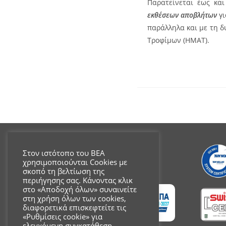
Παρατείνεται έως κα
εκθέσεων αποβλήτων
γι
παράλληλα και με τη 
Τροφίμων (ΗΜΑΤ).
Στον ιστότοπο του ΒΕΑ
χρησιμοποιούνται Cookies με
σκοπό τη βελτίωση της
περιήγησης σας. Κάνοντας κλικ
στο «Αποδοχή όλων» συναινείτε
στη χρήση όλων των cookies,
διαφορετικά επισκεφτείτε τις
«Ρυθμίσεις cookie» για
ελεγχόμενη συγκατάθεση.