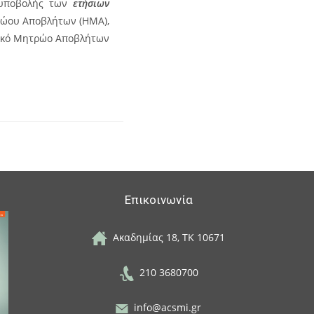
 υποβολής των
ετήσιων
ρώου Αποβλήτων (ΗΜΑ),
ικό Μητρώο Αποβλήτων
Επικοινωνία
Ακαδημίας 18, ΤΚ 10671
210 3680700
info@acsmi.gr