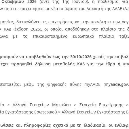
0 Οκτωβρίου 2026
(αντί της 1ης Ιουνίου), η προθεσμία για
Δ από τις επιχειρήσεις με νέα απόφαση του Διοικητή της ΑΑΔΕ (Α.
ηνίας, διευκολύνει τις επιχειρήσεις και την κοινότητα των Λο
 ΚΑΔ (έκδοση 2025), οι οποίοι αποδόθηκαν στο πλαίσιο της 
μφωνα με το επικαιροποιημένο ευρωπαϊκό πλαίσιο ταξιν
 μπορούν να υποβληθούν έως την 30/10/2026 χωρίς την επιβο
 έχει προηγηθεί δήλωση μεταβολής ΚΑΔ για την έδρα ή υπ
ματοποιείται μέσω της ψηφιακής πύλης myAADE (
myaade.gov.
ία > Αλλαγή Στοιχείων Μητρώου > Στοιχεία Επιχείρησης >
εία Εγκατάστασης Εσωτερικού > Αλλαγή Στοιχείων Εγκατάστασης Ε
ινίσεις και πληροφορίες σχετικά με τη διαδικασία, οι ενδι