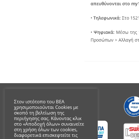
απευθύνονται στο my1
•
Τηλεφωνικά:
Στο 1521
•
Ψηφιακά:
Μέσω της 
Προσώπων > Αλλαγή σ
Στον ιστότοπο του ΒΕΑ
χρησιμοποιούνται Cookies με
σκοπό τη βελτίωση της
περιήγησης σας. Κάνοντας κλικ
στο «Αποδοχή όλων» συναινείτε
στη χρήση όλων των cookies,
διαφορετικά επισκεφτείτε τις