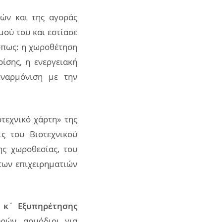
ιών και της αγοράς
ού του και εστίασε
 όπως: η χωροθέτηση
ίσης, η ενεργειακή
εναρμόνιση με την
τεχνικό χάρτη» της
ις του Βιοτεχνικού
ης χωροθεσίας, του
των επιχειρηματιών
 κ΄ Εξυπηρέτησης
ρών, αρμόδιοι για