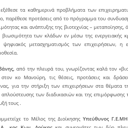
 εξέθεσε τα καθημερινά προβλήματα των επιχειρηματ
μο, παρέθεσε προτάσεις από το πρόγραμμα του συνδυασμ
μότητας και ανάπτυξης της βιοτεχνίας – μεταποίησης,
η βιωσιμότητα των κλάδων εν μέσω της ενεργειακής κρ
 ψηφιακός μετασχηματισμός των επιχειρήσεων, η 
μοθεσία.
βάνης,
από την πλευρά του, γνωρίζοντας καλά τον «βιο
 στον κο Μανούρη, τις θέσεις, προτάσεις και δράσε
νας, για την στήριξη των επιχειρήσεων στα θέματα τ
ς απλούστευσης των διαδικασιών και της επιμόρφωσης 
υξή τους .
υμμετείχε το Μέλος της Διοίκησης
Υπεύθυνος Γ.Ε.ΜΗ
.Α., κος Κων. Δούκας
και συνεργάτες των δύο πλευ