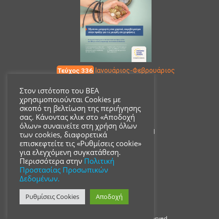
Τεύχος 336
Ιανουάριος-Φεβρουάριος
Στον ιστότοπο του ΒΕΑ
χρησιμοποιούνται Cookies με
Επικοινωνία
σκοπό τη βελτίωση της περιήγησης
σας. Κάνοντας κλικ στο «Αποδοχή
όλων» συναινείτε στη χρήση όλων
Ακαδημίας 18, ΤΚ 10671
των cookies, διαφορετικά
επισκεφτείτε τις «Ρυθμίσεις cookie»
για ελεγχόμενη συγκατάθεση.
210 3680700
Περισσότερα στην
Πολιτική
Προστασίας Προσωπικών
Δεδομένων.
info@acsmi.gr
Ρυθμίσεις Cookies
Αποδοχή
Copyright © ΒΕΑ 2019 - All rights reserved