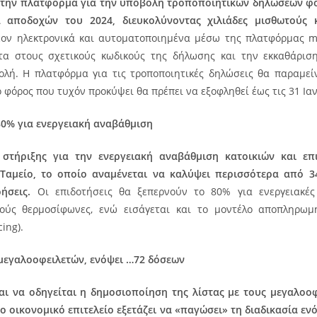
 την πλατφόρμα για την υποβολή τροποποιητικών δηλώσεων φ
 αποδοχών του 2024, διευκολύνοντας χιλιάδες μισθωτούς κ
λέον ηλεκτρονικά και αυτοματοποιημένα μέσω της πλατφόρμας 
τα στους σχετικούς κωδικούς της δήλωσης και την εκκαθάριση
λή. Η πλατφόρμα για τις τροποποιητικές δηλώσεις θα παραμείν
ο φόρος που τυχόν προκύψει θα πρέπει να εξοφληθεί έως τις 31 Ια
80% για ενεργειακή αναβάθμιση
στήριξης για την ενεργειακή αναβάθμιση κατοικιών και επ
 Ταμείο, το οποίο αναμένεται να καλύψει περισσότερα από 34
ήσεις.
Οι επιδοτήσεις θα ξεπερνούν το 80% για ενεργειακές 
κούς θερμοσίφωνες, ενώ εισάγεται και το μοντέλο αποπληρω
cing).
μεγαλοοφειλετών, ενόψει …72 δόσεων
ι να οδηγείται η δημοσιοποίηση της λίστας με τους μεγαλοο
ο οικονομικό επιτελείο εξετάζει να «παγώσει» τη διαδικασία εν