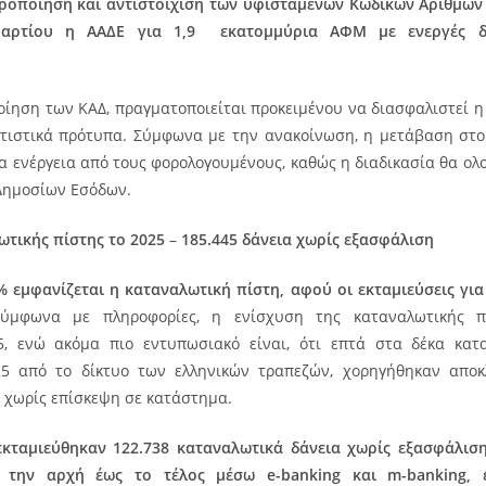
ροποίηση και αντιστοίχιση των υφιστάμενων Κωδικών Αριθμών
ρτίου η ΑΑΔΕ για 1,9 εκατομμύρια ΑΦΜ με ενεργές δρ
οίηση των ΚΑΔ, πραγματοποιείται προκειμένου να διασφαλιστεί η
τιστικά πρότυπα. Σύμφωνα με την ανακοίνωση, η μετάβαση στο
α ενέργεια από τους φορολογουμένους, καθώς η διαδικασία θα ολ
Δημοσίων Εσόδων.
ωτικής πίστης το 2025
–
185.445 δάνεια χωρίς εξασφάλιση
% εμφανίζεται η καταναλωτική πίστη, αφού οι εκταμιεύσεις για
Σύμφωνα με πληροφορίες, η ενίσχυση της καταναλωτικής πί
5, ενώ ακόμα πιο εντυπωσιακό είναι, ότι επτά στα δέκα κατ
25 από το δίκτυο των ελληνικών τραπεζών, χορηγήθηκαν αποκ
 χωρίς επίσκεψη σε κατάστημα.
κταμιεύθηκαν 122.738 καταναλωτικά δάνεια χωρίς εξασφάλιση
ό την αρχή έως το τέλος μέσω e-banking και m-banking, 