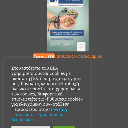
Τεύχος 336
Ιανουάριος-Φεβρουάριος
Στον ιστότοπο του ΒΕΑ
χρησιμοποιούνται Cookies με
Επικοινωνία
σκοπό τη βελτίωση της περιήγησης
σας. Κάνοντας κλικ στο «Αποδοχή
όλων» συναινείτε στη χρήση όλων
Ακαδημίας 18, ΤΚ 10671
των cookies, διαφορετικά
επισκεφτείτε τις «Ρυθμίσεις cookie»
για ελεγχόμενη συγκατάθεση.
210 3680700
Περισσότερα στην
Πολιτική
Προστασίας Προσωπικών
Δεδομένων.
info@acsmi.gr