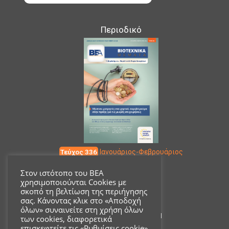
Περιοδικό
Τεύχος 336
Ιανουάριος-Φεβρουάριος
Στον ιστότοπο του ΒΕΑ
χρησιμοποιούνται Cookies με
Επικοινωνία
σκοπό τη βελτίωση της περιήγησης
σας. Κάνοντας κλικ στο «Αποδοχή
όλων» συναινείτε στη χρήση όλων
Ακαδημίας 18, ΤΚ 10671
των cookies, διαφορετικά
επισκεφτείτε τις «Ρυθμίσεις cookie»