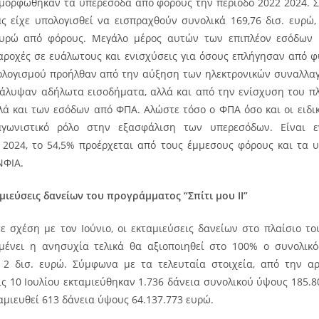
ιαμορφώθηκαν τα υπερέσοδα από φόρους την περίοδο 2022 2024. 
ας είχε υπολογισθεί να εισπραχθούν συνολικά 169,76 δισ. ευρώ
 ευρώ από φόρους. Μεγάλο μέρος αυτών των επιπλέον εσόδων 
παροχές σε ευάλωτους και ενισχύσεις για όσους επλήγησαν από φ
λογισμού προήλθαν από την αύξηση των ηλεκτρονικών συναλλαγ
άλυψαν αδήλωτα εισοδήματα, αλλά και από την ενίσχυση του π
λά και των εσόδων από ΦΠΑ. Αλώστε τόσο ο ΦΠΑ όσο και οι ειδι
γωνιστικό ρόλο στην εξασφάλιση των υπερεσόδων. Είναι ε
 2024, το 54,5% προέρχεται από τους έμμεσους φόρους και τα 
ΝΦΙΑ.
μιεύσεις δανείων του προγράμματος “Σπίτι μου ΙΙ”
ε σχέση με τον Ιούνιο, οι εκταμιεύσεις δανείων στο πλαίσιο το
μένει η ανησυχία τελικά θα αξιοποιηθεί στο 100% ο συνολικ
 2 δισ. ευρώ. Σύμφωνα με τα τελευταία στοιχεία, από την α
 τις 10 Ιουλίου εκταμιεύθηκαν 1.736 δάνεια συνολικού ύψους 185.8
ταμιευθεί 613 δάνεια ύψους 64.137.773 ευρώ.