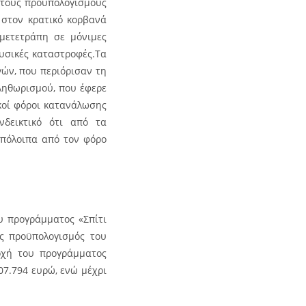
Στους προϋπολογισμούς
, στον κρατικό κορβανά
μετετράπη σε μόνιμες
υσικές καταστροφές.Τα
ών, που περιόρισαν τη
ληθωρισμού, που έφερε
κοί φόροι κατανάλωσης
νδεικτικό ότι από τα
υπόλοιπα από τον φόρο
υ προγράμματος «Σπίτι
ός προϋπολογισμός του
ρχή του προγράμματος
07.794 ευρώ, ενώ μέχρι