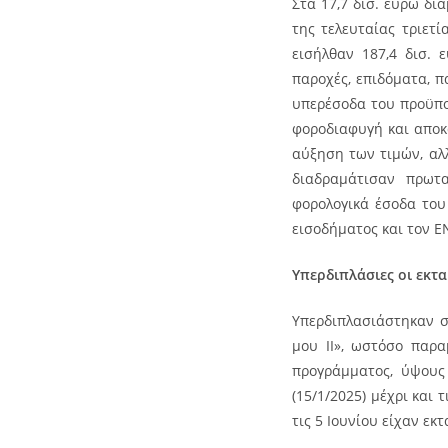
Στα 17,7 δισ. ευρώ δ
της τελευταίας τριετί
εισήλθαν 187,4 δισ.
παροχές, επιδόματα, 
υπερέσοδα του προϋπο
φοροδιαφυγή και αποκ
αύξηση των τιμών, αλ
διαδραμάτισαν πρωτα
φορολογικά έσοδα του
εισοδήματος και τον Ε
Υπερδιπλάσιες οι εκτα
Υπερδιπλασιάστηκαν σ
μου ΙΙ», ωστόσο παρα
προγράμματος, ύψους
(15/1/2025) μέχρι και
τις 5 Ιουνίου είχαν εκ