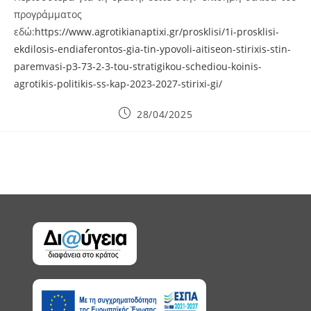
προγράμματος
εδώ:
https://www.agrotikianaptixi.gr/prosklisi/1i-prosklisi-
ekdilosis-endiaferontos-gia-tin-ypovoli-aitiseon-stirixis-stin-
paremvasi-p3-73-2-3-tou-stratigikou-schediou-koinis-
agrotikis-politikis-ss-kap-2023-2027-stirixi-gi/
Post
28/04/2025
published: