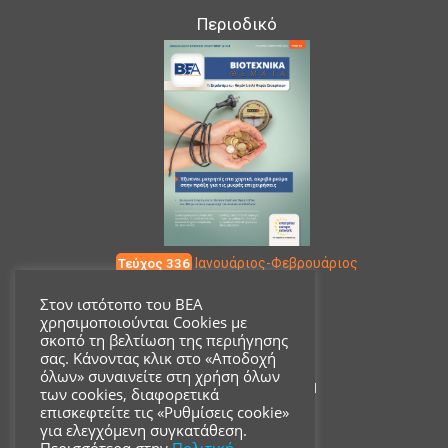
Περιοδικό
Τεύχος 336
Ιανουάριος-Φεβρουάριος
Στον ιστότοπο του ΒΕΑ
χρησιμοποιούνται Cookies με
Επικοινωνία
σκοπό τη βελτίωση της περιήγησης
σας. Κάνοντας κλικ στο «Αποδοχή
όλων» συναινείτε στη χρήση όλων
Ακαδημίας 18, ΤΚ 10671
των cookies, διαφορετικά
επισκεφτείτε τις «Ρυθμίσεις cookie»
για ελεγχόμενη συγκατάθεση.
210 3680700