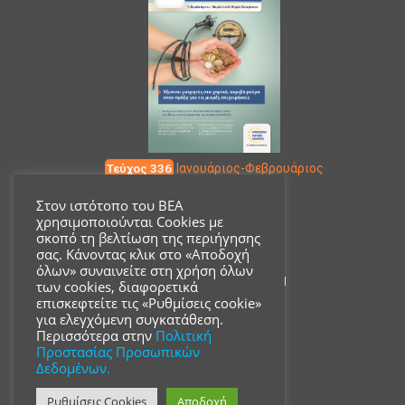
Τεύχος 336
Ιανουάριος-Φεβρουάριος
Στον ιστότοπο του ΒΕΑ
χρησιμοποιούνται Cookies με
Επικοινωνία
σκοπό τη βελτίωση της περιήγησης
σας. Κάνοντας κλικ στο «Αποδοχή
όλων» συναινείτε στη χρήση όλων
Ακαδημίας 18, ΤΚ 10671
των cookies, διαφορετικά
επισκεφτείτε τις «Ρυθμίσεις cookie»
για ελεγχόμενη συγκατάθεση.
210 3680700
Περισσότερα στην
Πολιτική
Προστασίας Προσωπικών
Δεδομένων.
info@acsmi.gr
Ρυθμίσεις Cookies
Αποδοχή