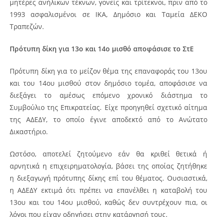
μητέρες ανήλικων τέκνων, γονείς και τρίτεκνοι, πριν από το
1993 ασφαλισμένοι σε ΙΚΑ, Δημόσιο και Ταμεία ΔΕΚΟ
Τραπεζών.
Πρότυπη δίκη για 13ο και 14ο μισθό αποφάσισε το ΣτΕ
Πρότυπη δίκη για το μείζον θέμα της επαναφοράς του 13ου
και του 14ου μισθού στον δημόσιο τομέα, αποφάσισε να
διεξάγει το αμέσως επόμενο χρονικό διάστημα το
Συμβούλιο της Επικρατείας. Είχε προηγηθεί σχετικό αίτημα
της ΑΔΕΔΥ, το οποίο έγινε αποδεκτό από το Ανώτατο
Δικαστήριο.
Ωστόσο, αποτελεί ζητούμενο εάν θα κριθεί θετικά ή
αρνητικά η επιχειρηματολογία, βάσει της οποίας ζητήθηκε
η διεξαγωγή πρότυπης δίκης επί του θέματος. Ουσιαστικά,
η ΑΔΕΔΥ εκτιμά ότι πρέπει να επανέλθει η καταβολή του
13ου και του 14ου μισθού, καθώς δεν συντρέχουν πια, οι
λόγοι που είχαν οδηγήσει στην κατάργησή τους.