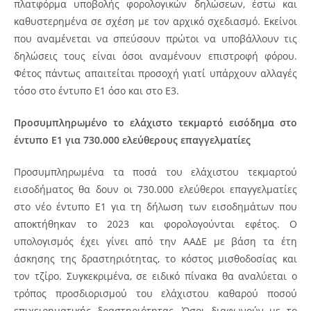
πλατφόρμα υποβολής φορολογικών δηλώσεων, έστω και
καθυστερημένα σε σχέση με τον αρχικό σχεδιασμό. Εκείνοι
που αναμένεται να σπεύσουν πρώτοι να υποβάλλουν τις
δηλώσεις τους είναι όσοι αναμένουν επιστροφή φόρου.
Φέτος πάντως απαιτείται προσοχή γιατί υπάρχουν αλλαγές
τόσο στο έντυπο Ε1 όσο και στο Ε3.
Προσυμπληρωμένο το ελάχιστο τεκμαρτό εισόδημα στο
έντυπο Ε1 για 730.000 ελεύθερους επαγγελματίες
Προσυμπληρωμένα τα ποσά του ελάχιστου τεκμαρτού
εισοδήματος θα δουν οι 730.000 ελεύθεροι επαγγελματίες
στο νέο έντυπο Ε1 για τη δήλωση των εισοδημάτων που
αποκτήθηκαν το 2023 και φορολογούνται εφέτος. Ο
υπολογισμός έχει γίνει από την ΑΑΔΕ με βάση τα έτη
άσκησης της δραστηριότητας, το κόστος μισθοδοσίας και
τον τζίρο. Συγκεκριμένα, σε ειδικό πίνακα θα αναλύεται ο
τρόπος προσδιορισμού του ελάχιστου καθαρού ποσού
επιχειρηματικής δραστηριότητας. Όσοι διαφωνούν με το