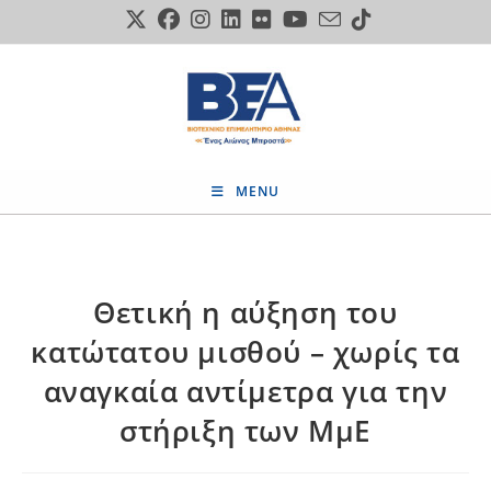
Skip
to
content
MENU
Θετική η αύξηση του
κατώτατου μισθού – χωρίς τα
αναγκαία αντίμετρα για την
στήριξη των ΜμΕ