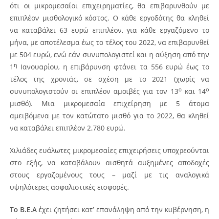
ότι οι μικρομεσαίοι επιχειρηματίες, θα επιβαρυνθούν με
επιπλέον μισθολογικό κόστος. Ο κάθε εργοδότης θα κληθεί
να καταβάλει 63 ευρώ επιπλέον, για κάθε εργαζόμενο το
μήνα, με αποτέλεσμα έως το τέλος του 2022, να επιβαρυνθεί
με 504 ευρώ, ενώ εάν συνυπολογιστεί και η αύξηση από την
η
1
Ιανουαρίου, η επιβάρυνση φτάνει τα 556 ευρώ έως το
τέλος της χρονιάς, σε σχέση με το 2021 (χωρίς να
ο
ο
συνυπολογιστούν οι επιπλέον αμοιβές για τον 13
και 14
μισθό). Μια μικρομεσαία επιχείρηση με 5 άτομα
αμειβόμενα με τον κατώτατο μισθό για το 2022, θα κληθεί
να καταβάλει επιπλέον 2.780 ευρώ.
Χιλιάδες ευάλωτες μικρομεσαίες επιχειρήσεις υποχρεούνται
στο εξής, να καταβάλουν αισθητά αυξημένες αποδοχές
στους εργαζομένους τους – μαζί με τις αναλογικά
υψηλότερες ασφαλιστικές εισφορές.
Το Β.Ε.Α
έχει ζητήσει κατ’ επανάληψη από την κυβέρνηση, η