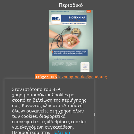
Περιοδικό
Τεύχος 336
Ιανουάριος-Φεβρουάριος
Στον ιστότοπο του ΒΕΑ
χρησιμοποιούνται Cookies με
Επικοινωνία
σκοπό τη βελτίωση της περιήγησης
σας. Κάνοντας κλικ στο «Αποδοχή
όλων» συναινείτε στη χρήση όλων
Ακαδημίας 18, ΤΚ 10671
των cookies, διαφορετικά
επισκεφτείτε τις «Ρυθμίσεις cookie»
για ελεγχόμενη συγκατάθεση.
210 3680700
Περισσότερα στην
Πολιτική