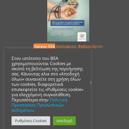
Τεύχος 336
Ιανουάριος-Φεβρουάριος
Στον ιστότοπο του ΒΕΑ
χρησιμοποιούνται Cookies με
Επικοινωνία
σκοπό τη βελτίωση της περιήγησης
σας. Κάνοντας κλικ στο «Αποδοχή
όλων» συναινείτε στη χρήση όλων
Ακαδημίας 18, ΤΚ 10671
των cookies, διαφορετικά
επισκεφτείτε τις «Ρυθμίσεις cookie»
για ελεγχόμενη συγκατάθεση.
210 3680700
Περισσότερα στην
Πολιτική
Προστασίας Προσωπικών
Δεδομένων.
info@acsmi.gr
Ρυθμίσεις Cookies
Αποδοχή