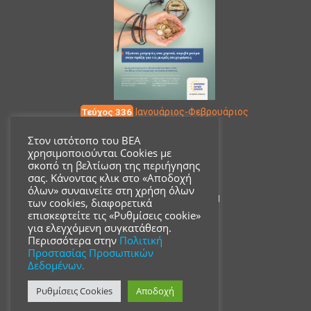
Τεύχος 336
Ιανουάριος-Φεβρουάριος
Στον ιστότοπο του ΒΕΑ
χρησιμοποιούνται Cookies με
Επικοινωνία
σκοπό τη βελτίωση της περιήγησης
σας. Κάνοντας κλικ στο «Αποδοχή
όλων» συναινείτε στη χρήση όλων
Ακαδημίας 18, ΤΚ 10671
των cookies, διαφορετικά
επισκεφτείτε τις «Ρυθμίσεις cookie»
για ελεγχόμενη συγκατάθεση.
210 3680700
Περισσότερα στην
Πολιτική
Προστασίας Προσωπικών
Δεδομένων.
info@acsmi.gr
Ρυθμίσεις Cookies
Αποδοχή