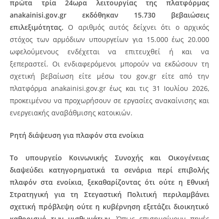
πρώτα τρία 24ωρα λειτουργίας της πλατφόρμας
anakainisi.gov.gr εκδόθηκαν 15.730 βεβαιώσεις
επιλεξιμότητας.
Ο αριθμός αυτός δείχνει ότι ο αρχικός
στόχος των αρμόδιων υπουργείων για 15.000 έως 20.000
ωφελούμενους ενδέχεται να επιτευχθεί ή και να
ξεπεραστεί. Οι ενδιαφερόμενοι μπορούν να εκδώσουν τη
σχετική βεβαίωση είτε μέσω του gov.gr είτε από την
πλατφόρμα anakainisi.gov.gr έως και τις 31 Ιουλίου 2026,
προκειμένου να προχωρήσουν σε εργασίες ανακαίνισης και
ενεργειακής αναβάθμισης κατοικιών.
Ρητή διάψευση για πλαφόν στα ενοίκια
Το υπουργείο Κοινωνικής Συνοχής και Οικογένειας
διαψεύδει κατηγορηματικά τα σενάρια περί επιβολής
πλαφόν στα ενοίκια, ξεκαθαρίζοντας ότι ούτε η Εθνική
Στρατηγική για τη Στεγαστική Πολιτική περιλαμβάνει
σχετική πρόβλεψη ούτε η κυβέρνηση εξετάζει διοικητικό
καθορισμό των μισθωμάτων.
Όπως επισημαίνουν πηγές