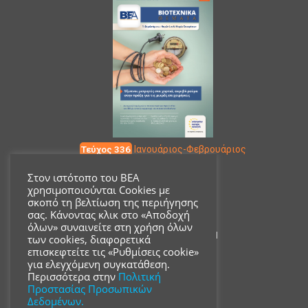
Τεύχος 336
Ιανουάριος-Φεβρουάριος
Στον ιστότοπο του ΒΕΑ
χρησιμοποιούνται Cookies με
Επικοινωνία
σκοπό τη βελτίωση της περιήγησης
σας. Κάνοντας κλικ στο «Αποδοχή
όλων» συναινείτε στη χρήση όλων
Ακαδημίας 18, ΤΚ 10671
των cookies, διαφορετικά
επισκεφτείτε τις «Ρυθμίσεις cookie»
για ελεγχόμενη συγκατάθεση.
210 3680700
Περισσότερα στην
Πολιτική
Προστασίας Προσωπικών
Δεδομένων.
info@acsmi.gr