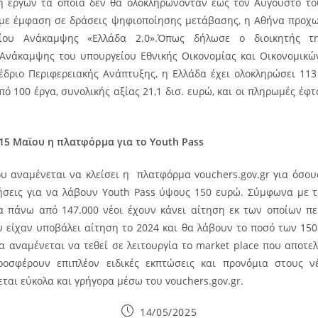
 έργων τα οποία δεν θα ολοκληρώνονταν έως τον Αύγουστο το
 με έμφαση σε δράσεις ψηφιοποίησης μετάβασης, η Αθήνα προχ
ίου Ανάκαμψης «Ελλάδα 2.0».Όπως δήλωσε ο διοικητής τη
Ανάκαμψης του υπουργείου Εθνικής Οικονομίας και Οικονομικώ
έδριο Περιφερειακής Ανάπτυξης, η Ελλάδα έχει ολοκληρώσει 113
πό 100 έργα, συνολικής αξίας 21,1 δισ. ευρώ, και οι πληρωμές έφτ
 15 Μαϊου η πλατφόρμα για το
Youth Pass
υ αναμένεται να κλείσει η πλατφόρμα vouchers.gov.gr για όσους
ήσεις για να λάβουν Youth Pass ύψους 150 ευρώ. Σύμφωνα με τ
ία πάνω από 147.000 νέοι έχουν κάνει αίτηση εκ των οποίων πε
ου είχαν υποβάλει αίτηση το 2024 και θα λάβουν το ποσό των 150
α αναμένεται να τεθεί σε λειτουργία το market place που αποτελ
οσφέρουν επιπλέον ειδικές εκπτώσεις και προνόμια στους νέ
εται εύκολα και γρήγορα μέσω του vouchers.gov.gr.
Post
14/05/2025