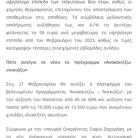
υψηλότερο επίπεδο των τελευταίων δύο ετών
, καθώς οι
χαμηλές θερμοκρασίες επιταχύνουν την αποστράγγιση των
αποθεμάτων στις αποθήκες. Τα συμβόλαια μελλοντικής
εκπλήρωσης αυξήθηκαν έως και 4,1% τη Δευτέρα,
φτάνοντας τα 58 ευρώ ανά μεγαβατώρα, το υψηλότερο
επίπεδο από τον Φεβρουάριο του 2023, καθώς οι τιμές
κατέγραψαν τέσσερις συνεχόμενες εβδομάδες ανόδου.
Πότε ανοίγει εκ νέου το πρόγραμμα «Ανακαινίζω-
νοικιάζω»
Στις 21 Φεβρουαρίου θα ανοίξει η πλατφόρμα του
βελτιωμένου προγράμματος “Ανακαινίζω – Νοικιάζω“, με
την αύξηση του ποσοστού από 40 σε 60% και αύξηση του
ποσού από τις 10.000 ευρώ σε 13.500 ευρώ, που αναμένουν
χιλιάδες ιδιοκτήτες ακινήτων.
Σύμφωνα με την υπουργό Οικογένειας Σοφία Ζαχαράκη, με
το νέο πρόγραμμα μπορούν να γίνει λειτουργική