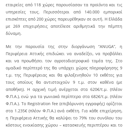
εταιρείες από 118 χώρες παρουσίασαν τα προϊόντα και τις
υπηρεσίες τους. Περισσότεροι από 140.000 εμπορικοί
επισκέπτες από 200 χώρες παρευρέθηκαν σε αυτή. Η Ελλάδα
με 269 επιχειρήσεις αποτέλεσε αριθμητικά την πέμπτη
δύναμη.
Με την παρουσία της στην διοργάνωση “ANUGA”, η
Περιφέρεια Αττικής επιδιώκει να αναδείξει, να προβάλλει
και να προωθήσει τον αγροτοδιατροφικό τομέα της. Στο
ομαδικό περίπτερό της θα υπάρχει χώρος πληροφόρησης 9
τ.μ. της Περιφέρειας και θα φιλοξενηθούν 10 εκθέτες για
τους οποίους θα αντιστοιχούν 9 τ.μ. στον καθένα (με
αποθήκη). Η αρχική τιμή ανέρχεται στα 620€/τ.μ. (πλέον
Φ.Π.Α.), ενώ για τα γωνιακά περίπτερα στα 682€/τ.μ. (πλέον
Φ.Π.Α.). Το Registration fee (επιβάρυνση εγγραφής) ορίζεται
στα 1.235€ (πλέον Φ.Π.Α.) ανά εκθέτη. Για κάθε επιχείρηση,
η Περιφέρεια Αττικής θα καλύψει το 79% του συνόλου του
κόστους ενοικίασης χώρου – κατασκευής περιπτέρου και το