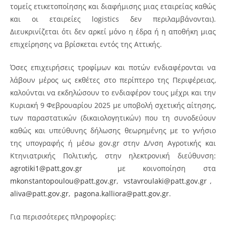
τομείς ετικετοποίησης και διαφήμισης μιας εταιρείας καθώς
και οι εταιρείες logistics δεν περιλαμβάνονται).
Διευκρινίζεται ότι δεν αρκεί μόνο η έδρα ή η αποθήκη μιας
επιχείρησης να βρίσκεται εντός της Αττικής.
Όσες επιχειρήσεις τροφίμων και ποτών ενδιαφέρονται να
λάβουν μέρος ως εκθέτες στο περίπτερο της Περιφέρειας,
καλούνται να εκδηλώσουν το ενδιαφέρον τους μέχρι και την
Κυριακή 9 Φεβρουαρίου 2025 με υποβολή σχετικής αίτησης,
των παραστατικών (δικαιολογητικών) που τη συνοδεύουν
καθώς και υπεύθυνης δήλωσης θεωρημένης με το γνήσιο
της υπογραφής ή μέσω gov.gr στην Δ/νση Αγροτικής και
Κτηνιατρικής Πολιτικής, στην ηλεκτρονική διεύθυνση:
agrotiki1@patt.gov.gr
με κοινοποίηση στα
mkonstantopoulou@patt.gov.gr
,
vstavroulaki@patt.gov.gr
,
aliva@patt.gov.gr
,
pagona.kalliora@patt.gov.gr
.
Για περισσότερες πληροφορίες: