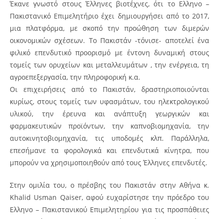
Έκανε γνωστό στους Έλληνες βιοτέχνες, ότι το Ελληνο –
Πακιστανικό Επιμελητήριο έχει δημιουργήσει από το 2017,
μια πλατφόρμα, με σκοπό την προώθηση των διμερών
οικονομικών σχέσεων. Το Πακιστάν -τόνισε- αποτελεί ένα
φιλικό επενδυτικό προορισμό με έντονη δυναμική στους
τομείς των ορυχείων και μεταλλευμάτων , την ενέργεια, τη
αγροεπεξεργασία, την πληροφορική κ.α.
Οι επιχειρήσεις από το Πακιστάν, δραστηριοποιούνται
κυρίως, στους τομείς των υφασμάτων, του ηλεκτρολογικού
υλικού, την έρευνα και ανάπτυξη γεωργικών και
φαρμακευτικών προϊόντων, την καπνοβιομηχανία, την
αυτοκινητοβιομηχανία, τις υποδομές κλπ. Παράλληλα,
επεσήμανε τα φορολογικά και επενδυτικά κίνητρα, που
μπορούν να χρησιμοποιηθούν από τους Έλληνες επενδυτές.
Στην ομιλία του, ο πρέσβης του Πακιστάν στην Αθήνα κ.
Khalid Usman Qaiser, αφού ευχαρίστησε την πρόεδρο του
Ελληνο – Πακιστανικού Επιμελητηρίου για τις προσπάθειες