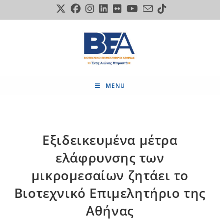
Skip
to
content
MENU
Εξιδεικευμένα μέτρα
ελάφρυνσης των
μικρομεσαίων ζητάει το
Βιοτεχνικό Επιμελητήριο της
Αθήνας