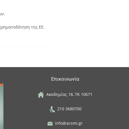
ων.
γχρηματοδότηση της ΕΕ.
Επικοινωνία
Ακαδημίας 18, ΤΚ 10671
210 3680700
info@acsmi.gr