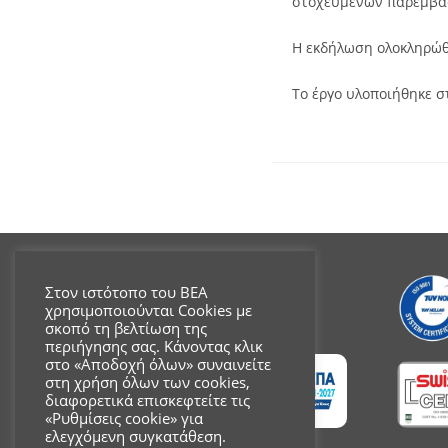
στοχευμένων παρεμβάσε
Η εκδήλωση ολοκληρώ
Το έργο υλοποιήθηκε σ
Στον ιστότοπο του ΒΕΑ
χρησιμοποιούνται Cookies με
σκοπό τη βελτίωση της
περιήγησης σας. Κάνοντας κλικ
στο «Αποδοχή όλων» συναινείτε
στη χρήση όλων των cookies,
διαφορετικά επισκεφτείτε τις
«Ρυθμίσεις cookie» για
ελεγχόμενη συγκατάθεση.