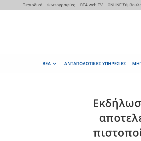
Skip
Περιοδικό
Φωτογραφίες
ΒΕΑ web TV
ONLINE Σύμβουλ
to
content
ΒΕΑ
ΑΝΤΑΠΟΔΟΤΙΚΕΣ ΥΠΗΡΕΣΙΕΣ
ΜΗ
Εκδήλωσ
αποτελ
πιστοπο