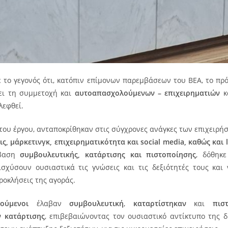
χε το γεγονός ότι, κατόπιν επίμονων παρεμβάσεων του ΒΕΑ, το π
πει τη συμμετοχή και
αυτοαπασχολούμενων – επιχειρηματιών
κ
λεφθεί.
 του έργου, ανταποκρίθηκαν στις σύγχρονες ανάγκες των επιχειρή
ς, μάρκετινγκ, επιχειρηματικότητα και social media, καθώς και l
μβαση
συμβουλευτικής, κατάρτισης και πιστοποίησης
, δόθηκ
ισχύσουν ουσιαστικά τις γνώσεις και τις δεξιότητές τους και
ροκλήσεις της αγοράς.
ούμενοι
έλαβαν
συμβουλευτική
,
καταρτίστηκαν
και
πισ
 κατάρτισης
, επιβεβαιώνοντας τον ουσιαστικό αντίκτυπο της 