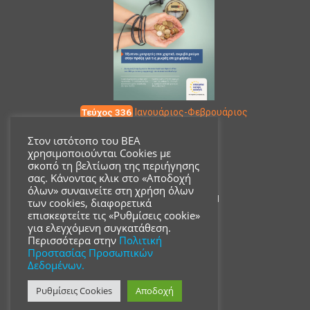
Τεύχος 336
Ιανουάριος-Φεβρουάριος
Στον ιστότοπο του ΒΕΑ
χρησιμοποιούνται Cookies με
Επικοινωνία
σκοπό τη βελτίωση της περιήγησης
σας. Κάνοντας κλικ στο «Αποδοχή
όλων» συναινείτε στη χρήση όλων
Ακαδημίας 18, ΤΚ 10671
των cookies, διαφορετικά
επισκεφτείτε τις «Ρυθμίσεις cookie»
για ελεγχόμενη συγκατάθεση.
210 3680700
Περισσότερα στην
Πολιτική
Προστασίας Προσωπικών
Δεδομένων.
info@acsmi.gr
Ρυθμίσεις Cookies
Αποδοχή