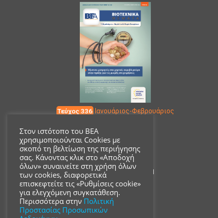
Τεύχος 336
Ιανουάριος-Φεβρουάριος
Στον ιστότοπο του ΒΕΑ
χρησιμοποιούνται Cookies με
Επικοινωνία
σκοπό τη βελτίωση της περιήγησης
σας. Κάνοντας κλικ στο «Αποδοχή
όλων» συναινείτε στη χρήση όλων
Ακαδημίας 18, ΤΚ 10671
των cookies, διαφορετικά
επισκεφτείτε τις «Ρυθμίσεις cookie»
για ελεγχόμενη συγκατάθεση.
210 3680700
Περισσότερα στην
Πολιτική
Προστασίας Προσωπικών