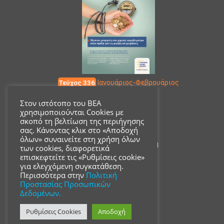
Τεύχος 336
Ιανουάριος-Φεβρουάριος
Στον ιστότοπο του ΒΕΑ
χρησιμοποιούνται Cookies με
Επικοινωνία
σκοπό τη βελτίωση της περιήγησης
σας. Κάνοντας κλικ στο «Αποδοχή
όλων» συναινείτε στη χρήση όλων
Ακαδημίας 18, ΤΚ 10671
των cookies, διαφορετικά
επισκεφτείτε τις «Ρυθμίσεις cookie»
για ελεγχόμενη συγκατάθεση.
210 3680700
Περισσότερα στην
Πολιτική
Προστασίας Προσωπικών
Δεδομένων.
info@acsmi.gr
Ρυθμίσεις Cookies
Αποδοχή