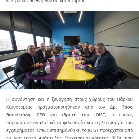
κέντρα και διεθνή δίκτυα καινοτομίας.
Η συνάντηση και η ξενάγηση στους χώρους του Πάρκου
Καινοτομίας πραγματοποιήθηκαν από τον
Δρ. Τάσο
Βασιλειάδη, CEO και ιδρυτή του JOIST,
ο οποίος
παρουσίασε αναλυτικά τη φιλοσοφία και τη λειτουργία του
εγχειρήματος. Όπως επισημάνθηκε, το JOIST προέρχεται από
το Ινστιτούτο Ανάπτυξης Επιχειρηματικότητας (iED), που