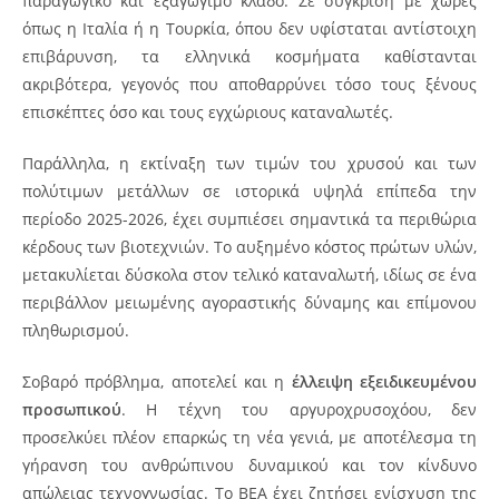
παραγωγικό και εξαγώγιμο κλάδο. Σε σύγκριση με χώρες
όπως η Ιταλία ή η Τουρκία, όπου δεν υφίσταται αντίστοιχη
επιβάρυνση, τα ελληνικά κοσμήματα καθίστανται
ακριβότερα, γεγονός που αποθαρρύνει τόσο τους ξένους
επισκέπτες όσο και τους εγχώριους καταναλωτές.
Παράλληλα, η εκτίναξη των τιμών του χρυσού και των
πολύτιμων μετάλλων σε ιστορικά υψηλά επίπεδα την
περίοδο 2025-2026, έχει συμπιέσει σημαντικά τα περιθώρια
κέρδους των βιοτεχνιών. Το αυξημένο κόστος πρώτων υλών,
μετακυλίεται δύσκολα στον τελικό καταναλωτή, ιδίως σε ένα
περιβάλλον μειωμένης αγοραστικής δύναμης και επίμονου
πληθωρισμού.
Σοβαρό πρόβλημα, αποτελεί και η
έλλειψη εξειδικευμένου
προσωπικού
. Η τέχνη του αργυροχρυσοχόου, δεν
προσελκύει πλέον επαρκώς τη νέα γενιά, με αποτέλεσμα τη
γήρανση του ανθρώπινου δυναμικού και τον κίνδυνο
απώλειας τεχνογνωσίας. Το ΒΕΑ έχει ζητήσει ενίσχυση της